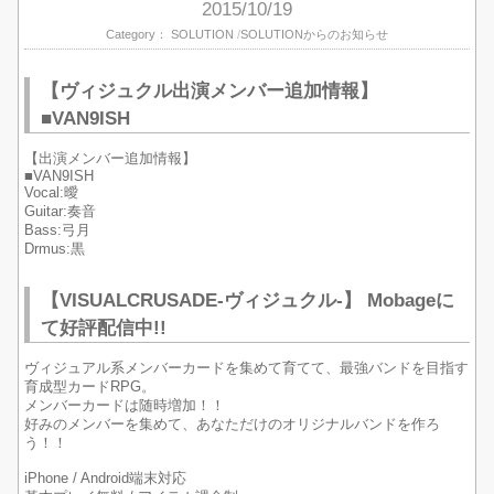
2015/10/19
Category：
SOLUTION
SOLUTIONからのお知らせ
【ヴィジュクル出演メンバー追加情報】
■VAN9ISH
【出演メンバー追加情報】
■VAN9ISH
Vocal:曖
Guitar:奏音
Bass:弓月
Drmus:黒
【VISUALCRUSADE-ヴィジュクル-】 Mobageに
て好評配信中!!
ヴィジュアル系メンバーカードを集めて育てて、最強バンドを目指す
育成型カードRPG。
メンバーカードは随時増加！！
好みのメンバーを集めて、あなただけのオリジナルバンドを作ろ
う！！
iPhone / Android端末対応