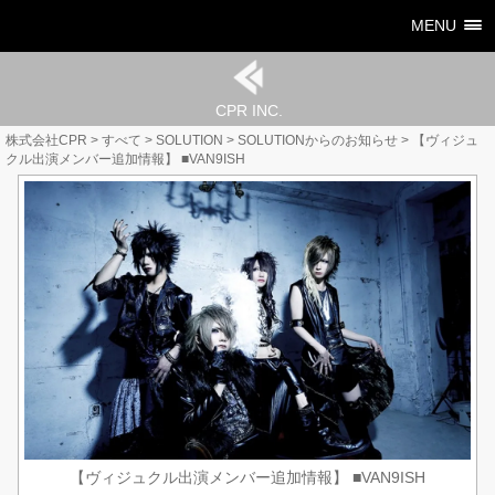
MENU
CPR INC.
株式会社CPR
>
すべて
>
SOLUTION
>
SOLUTIONからのお知らせ
>
【ヴィジュ
クル出演メンバー追加情報】 ■VAN9ISH
【ヴィジュクル出演メンバー追加情報】 ■VAN9ISH