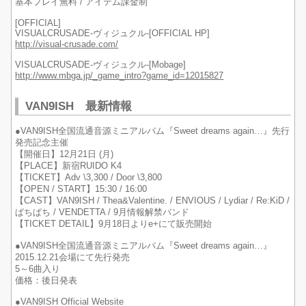
基本プレイ無料 / アイテム課金制
[OFFICIAL]
VISUALCRUSADE-ヴィジュクル-[OFFICIAL HP]
http://visual-crusade.com/
VISUALCRUSADE-ヴィジュクル-[Mobage]
http://www.mbga.jp/_game_intro?game_id=12015827
VAN9ISH 最新情報
●VAN9ISH全国流通音源ミニアルバム『Sweet dreams again…』先行
発売記念主催
【開催日】12月21日 (月)
【PLACE】新宿RUIDO K4
【TICKET】Adv \3,300 / Door \3,800
【OPEN / START】15:30 / 16:00
【CAST】VAN9ISH / Thea&Valentine. / ENVIOUS / Lydiar / Re:KiD /
ぱちぱち / VENDETTA / 9月情報解禁バンド
【TICKET DETAIL】9月18日よりe+にて販売開始
●VAN9ISH全国流通音源ミニアルバム『Sweet dreams again…』
2015.12.21会場にて先行発売
5～6曲入り
価格：後日発表
●VAN9ISH Official Website