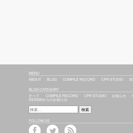
MENU
ABOUT
BLOG
COMPILE RECORD
CPR STUDIO
S
BLOG CATEGORY
すべて
COMPILE RECORD
CPR STUDIO
お知らせ
DESIGNからのお知らせ
FOLLOW US