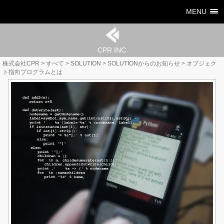
MENU
CPR INC.
株式会社CPR
>
すべて
>
SOLUTION
>
SOLUTIONからのお知らせ
>
オブジェク
ト指向プログラムとは