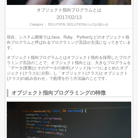
オブジェクト指向プログラムとは
2017/02/13
Category：
SOLUTION
SOLUTIONからのお知らせ
現在、システム開発ではJava、Ruby、Pythonなどのオブジェクト指
向プログラムと呼ばれるプログラミング言語が主流になってきていま
す。
オブジェクト指向プログラムとはオブジェクト指向を採用したプログ
ラミング言語のことで、オブジェクト指向とは、大きなプログラムを
「データ(変数)とそのデータの操作(メソッド)を一つにまとめたオブ
ジェクト(クラス)に分割」し「オブジェクト(クラス)とオブジェクト
(クラス)の組み合わせ」で処理を行う方法論のことです。
オブジェクト指向プログラミングの特徴