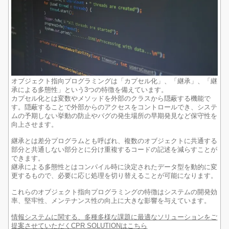
オブジェクト指向プログラミングは「カプセル化」、「継承」、「継
承による多態性」という3つの特徴を備えています。
カプセル化とは変数やメソッドを外部のクラスから隠蔽する機能で
す。隠蔽することで外部からのアクセスをコントロールでき、システ
ムの予期しない挙動の防止やバグの発生場所の早期発見など保守性を
向上させます。
継承とは差分プログラムとも呼ばれ、複数のオブジェクトに共通する
部分と共通しない部分とに分け重複するコードの記述を減らすことが
できます。
継承による多態性とはコンパイル時に決定されたデータ型を動的に変
更するもので、必要に応じ処理を切り替えることが可能になります。
これらのオブジェクト指向プログラミングの特徴はシステムの開発効
率、堅牢性、メンテナンス性の向上に大きな影響を与えています。
情報システムに関する、多種多様な課題に最適なソリューションをご
提案させていただくCPR SOLUTIONはこちら