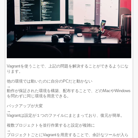
Vagrantを使うことで、上記の問題を解決することができるようにな
ります。
他の環境では動いたのに自分のPCだと動かない
→
動作が保証された環境を構築、配布することで、どのMacやWindows
を問わずに同じ環境を用意できる。
バックアップが大変
→
Vagrantは設定が１つのファイルにまとまっており、復元が簡単。
複数プロジェクトを並行作業すると設定が複雑に
→
プロジェクトごとにVagrantを用意することで、余計なツールが入ら