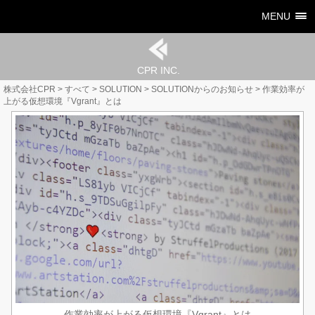
MENU
CPR INC.
株式会社CPR
>
すべて
>
SOLUTION
>
SOLUTIONからのお知らせ
>
作業効率が
上がる仮想環境『Vgrant』とは
作業効率が上がる仮想環境『Vgrant』とは