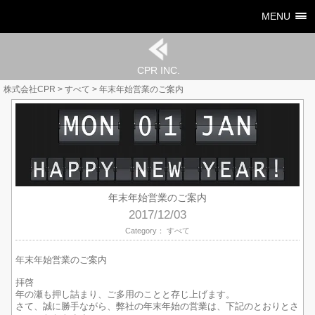
MENU
CPR INC.
株式会社CPR
>
すべて
>
年末年始営業のご案内
年末年始営業のご案内
2017/12/03
Category：
すべて
年末年始営業のご案内
拝啓
年の瀬も押し詰まり、ご多用のことと存じ上げます。
さて、誠に勝手ながら、弊社の年末年始の営業は、下記のとおりとさ