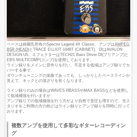
ベースは綺羅氏所有のSpector Legend 4X Classic、アンプは
AMPEG
B5R (HEAD)
とTRACE ELLIOT 1048T (CABINET)、DIはAVALON
DESIGN U5、エフェクターはTECH21 Bass Driver DI(プリアンプ)と
EBS MULTICOMP(コンプ)を使用しております。
ライン録りをメインに音作りを行い、不足する低域はアンプ録りでカ
バーする事で、
ダウンチューニングの楽曲であっても、しっかりしたベースラインが
見えて、キックとの混ざりを良くなります。
ライン録りのみの場合はWAVES RBASSやMAX BASSなどを使用し
て低域補強を行いますが、
アンプ録りでの低域補強を行う方がより自然で音圧も増すので、当ス
タジオをご利用の方の殆どはライン録りとアンプ録りを同時に行って
おります。
複数アンプを使用して多彩なギターレコーディン
グ