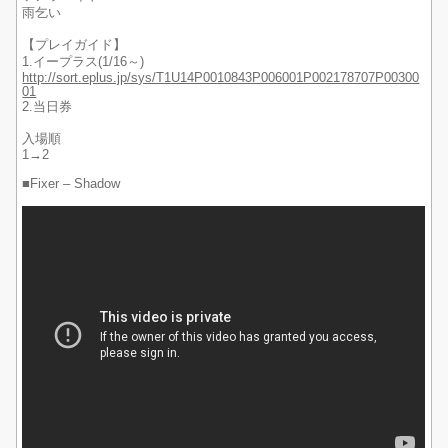
雨乞い
【プレイガイド】
1.イープラス(1/16～)
http://sort.eplus.jp/sys/T1U14P0010843P006001P002178707P00300
01
2.当日券
入場順
1→2
■Fixer – Shadow