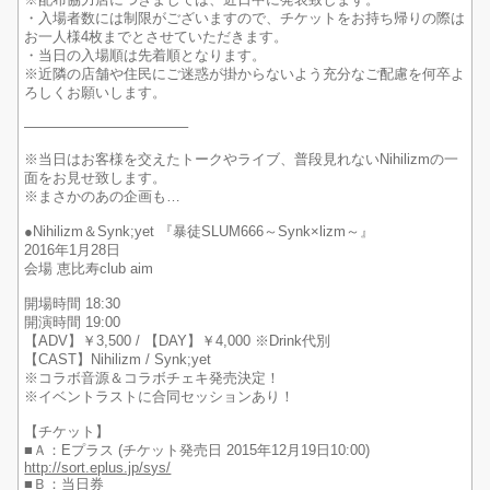
※配布協力店につきましては、近日中に発表致します。
・入場者数には制限がございますので、チケットをお持ち帰りの際は
お一人様4枚までとさせていただきます。
・当日の入場順は先着順となります。
※近隣の店舗や住民にご迷惑が掛からないよう充分なご配慮を何卒よ
ろしくお願いします。
———————————–
※当日はお客様を交えたトークやライブ、普段見れないNihilizmの一
面をお見せ致します。
※まさかのあの企画も…
●Nihilizm＆Synk;yet 『暴徒SLUM666～Synk×lizm～』
2016年1月28日
会場 恵比寿club aim
開場時間 18:30
開演時間 19:00
【ADV】￥3,500 / 【DAY】￥4,000 ※Drink代別
【CAST】Nihilizm / Synk;yet
※コラボ音源＆コラボチェキ発売決定！
※イベントラストに合同セッションあり！
【チケット】
■Ａ：Eプラス (チケット発売日 2015年12月19日10:00)
http://sort.eplus.jp/sys/
■Ｂ：当日券