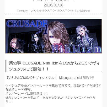
2016/01/18
Category：
お知らせ
SOLUTION
SOLUTIONからのお知らせ
第51弾 CLUSADE Nihilizmを1/19から2/1までヴィ
ジュクルにて開催！！
【VISUALCRUSADE-ヴィジュクル-】 Mobageにて好評配信中!!
ヴィジュアル系メンバーカードを集めて育てて、最強バンドを目指す
育成型カードRPG。
メンバーカードは随時増加！！
好みのメンバーを集めて、あなただけのオリジナルバンドを作ろ
う！！