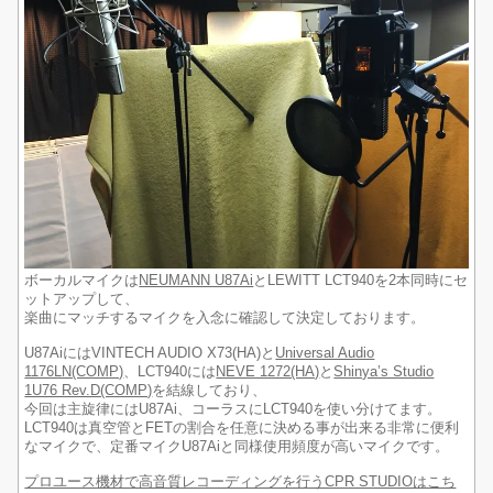
ボーカルマイクは
NEUMANN U87Ai
とLEWITT LCT940を2本同時にセ
ットアップして、
楽曲にマッチするマイクを入念に確認して決定しております。
U87AiにはVINTECH AUDIO X73(HA)と
Universal Audio
1176LN(COMP)
、LCT940には
NEVE 1272(HA)
と
Shinya’s Studio
1U76 Rev.D(COMP)
を結線しており、
今回は主旋律にはU87Ai、コーラスにLCT940を使い分けてます。
LCT940は真空管とFETの割合を任意に決める事が出来る非常に便利
なマイクで、定番マイクU87Aiと同様使用頻度が高いマイクです。
プロユース機材で高音質レコーディングを行うCPR STUDIOはこち