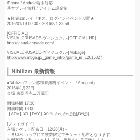
iPhone / Android端末対応
基本プレイ無料 / アイテム課金制
★Nihilizmレイドボス、ログインイベント期間★
2016/01/19 00:00～2016/2/1 23:59
[OFFICIAL]
VISUALCRUSADE-ヴィジュクル-[OFFICIAL HP]
http://visual-crusade.com/
VISUALCRUSADE-ヴィジュクル-[Mobage]
http://www.mbga.jp/_game_intro?game_id=12015827
Nihilizm 最新情報
●Nihilizmファン感謝祭無料イベント 『Arrogant』
2016年1月22日
会場 東高円寺二万電圧
開場時間 17:30
開演時間 18:00
【ADV】¥0【DAY】¥0 ※それぞれ別途D代別
[プレイガイド]
入場チケット配布日→12/28(月)～
・各CDショップにて枚数限定でチケット配布となります。