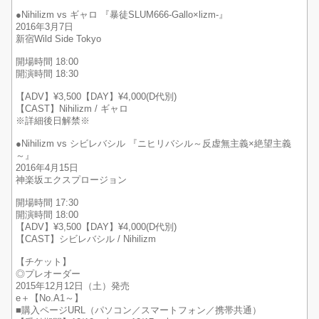
●Nihilizm vs ギャロ 『暴徒SLUM666-Gallo×lizm-』
2016年3月7日
新宿Wild Side Tokyo
開場時間 18:00
開演時間 18:30
【ADV】¥3,500【DAY】¥4,000(D代別)
【CAST】Nihilizm / ギャロ
※詳細後日解禁※
●Nihilizm vs シビレバシル 『ニヒリバシル～反虚無主義×絶望主義
～』
2016年4月15日
神楽坂エクスプロージョン
開場時間 17:30
開演時間 18:00
【ADV】¥3,500【DAY】¥4,000(D代別)
【CAST】シビレバシル / Nihilizm
【チケット】
◎プレオーダー
2015年12月12日（土）発売
e＋【No.A1～】
■購入ページURL（パソコン／スマートフォン／携帯共通）