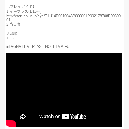
【プレイガイド】
1.イープラス(1/16～)
http://sort.eplus.jp/sys/T1U14P0010843P006001P002178708P00300
01
2.当日券
入場順
1→2
■LAGNA ｢EVERLAST NOTE｣MV FULL