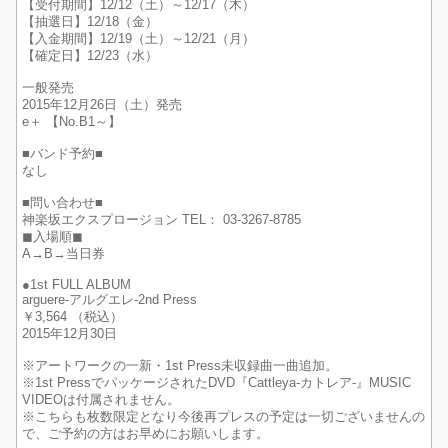
【受付期間】12/12（土）～12/17（木）
【抽選日】12/18（金）
【入金期間】12/19（土）～12/21（月）
【確定日】12/23（水）
一般発売
2015年12月26日（土）発売
e＋ 【No.B1～】
■バンド予約■
なし
■問い合わせ■
神楽坂エクスプロージョン TEL： 03-3267-8785
◼︎入場順◼︎
A→B→当日券
●1st FULL ALBUM
arguere-アルグエレ-2nd Press
￥3,564 （税込）
2015年12月30日
※アートワークの一新・1st Press未収録曲一曲追加。
※1st PressでパッケージされたDVD『Cattleya-カトレア-』MUSIC
VIDEOは付属されません。
※こちらも枚数限定となり今後再プレスの予定は一切ございませんの
で、ご予約の方はお早めにお願いします。