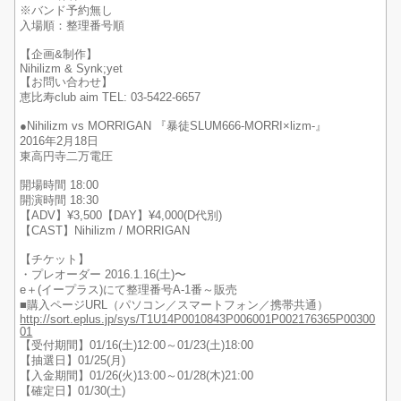
※バンド予約無し
入場順：整理番号順
【企画&制作】
Nihilizm & Synk;yet
【お問い合わせ】
恵比寿club aim TEL: 03-5422-6657
●Nihilizm vs MORRIGAN 『暴徒SLUM666-MORRI×lizm-』
2016年2月18日
東高円寺二万電圧
開場時間 18:00
開演時間 18:30
【ADV】¥3,500【DAY】¥4,000(D代別)
【CAST】Nihilizm / MORRIGAN
【チケット】
・プレオーダー 2016.1.16(土)〜
e＋(イープラス)にて整理番号A-1番～販売
■購入ページURL（パソコン／スマートフォン／携帯共通）
http://sort.eplus.jp/sys/T1U14P0010843P006001P002176365P00300
01
【受付期間】01/16(土)12:00～01/23(土)18:00
【抽選日】01/25(月)
【入金期間】01/26(火)13:00～01/28(木)21:00
【確定日】01/30(土)