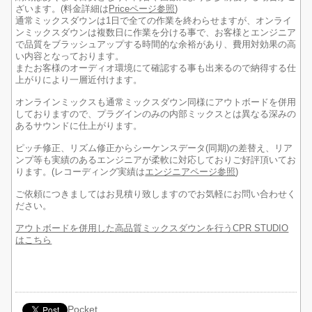
ざいます。(料金詳細は
Priceページ参照
)
通常ミックスダウンは1日で全ての作業を終わらせますが、オンライ
ンミックスダウンは複数日に作業を分ける事で、お客様とエンジニア
で品質をブラッシュアップする時間的な余裕があり、費用対効果の高
い内容となっております。
またお客様のオーディオ環境にて確認する事も出来るので納得する仕
上がりにより一層近付けます。
オンラインミックスも通常ミックスダウン同様にアウトボードを併用
しておりますので、プラグインのみの内部ミックスとは異なる深みの
あるサウンドに仕上がります。
ピッチ修正、リズム修正からシーケンスデータ(同期)の差替え、リア
ンプ等も実績のあるエンジニアが柔軟に対応しておりご好評頂いてお
ります。(レコーディング実績は
エンジニアページ参照
)
ご依頼につきましてはお見積り致しますのでお気軽にお問い合わせく
ださい。
アウトボードを併用した高品質ミックスダウンを行うCPR STUDIO
はこちら
Pocket