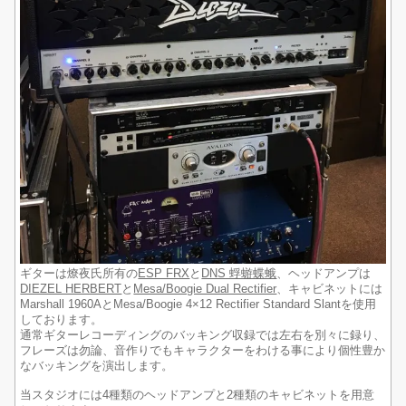
ギターは燎夜氏所有の
ESP FRX
と
DNS 蜉蝣蝶蛾
、ヘッドアンプは
DIEZEL HERBERT
と
Mesa/Boogie Dual Rectifier
、キャビネットには
Marshall 1960AとMesa/Boogie 4×12 Rectifier Standard Slantを使用
しております。
通常ギターレコーディングのバッキング収録では左右を別々に録り、
フレーズは勿論、音作りでもキャラクターをわける事により個性豊か
なバッキングを演出します。
当スタジオには4種類のヘッドアンプと2種類のキャビネットを用意