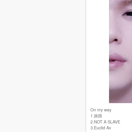
On my way
1.旅路
2.NOT A SLAVE
3.Euclid Av