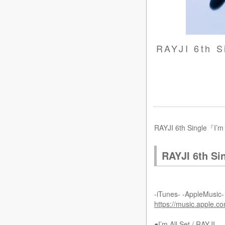
RAYJI 6t
RAYJI 6th Sin
RAYJI 6th Si
-iTunes- -AppleMusic-
https://music.apple.c
●I’m All Set / RAYJI