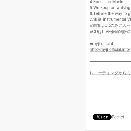
4.Face The Music
5.We keep on walking
6.Tell me the way to g
7.旅路-Instrumental Ve
※旅路はCDのみに入
※CDはLIVE会場物販
●rayji-official
http://rayji-official.info/
——————————
レコーディングからミ
Pocket