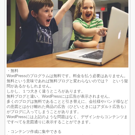
・無料
WordPressのプログラムは無料です。料金を払う必要はありません。
無料という意味であれば無料ブログと変わらないのでは？ という疑
問があるかもしれません。
しかし、１つ大きく違うところがあります。
無料ブログと違い、WordPressには広告が表示されません。
多くのブログは無料であることと引き替えに、会社様やバンド様など
の意図とはかけ離れた商品の広告（ひどいときにはアダルト広告も）
がブログに入ってしまうことがあります。
WordPressには上記のような問題はなく、デザインからコンテンツま
ですべてを意図通りに表示することができます。
・コンテンツ作成に集中できる