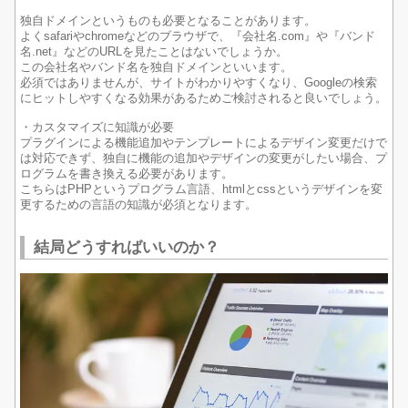
独自ドメインというものも必要となることがあります。
よくsafariやchromeなどのブラウザで、『会社名.com』や『バンド
名.net』などのURLを見たことはないでしょうか。
この会社名やバンド名を独自ドメインといいます。
必須ではありませんが、サイトがわかりやすくなり、Googleの検索
にヒットしやすくなる効果があるためご検討されると良いでしょう。
・カスタマイズに知識が必要
プラグインによる機能追加やテンプレートによるデザイン変更だけで
は対応できず、独自に機能の追加やデザインの変更がしたい場合、プ
ログラムを書き換える必要があります。
こちらはPHPというプログラム言語、htmlとcssというデザインを変
更するための言語の知識が必須となります。
結局どうすればいいのか？