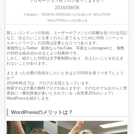
プロモーション用ブログ使ってますか？
2016/09/06
Category：
DESIGN
DESIGNからのお知らせ
SOLUTION
SOLUTIONからのお知らせ
新しいコンテンツの告知、ユーザーやファンとの距離を近づける日記
など、伝えたいことを多くの人に見てもらうためにSNS（ソーシャ
ルネットワーク）の活用は定番となりつつあります。
速報性ならTwitter、動画ならYouTube、写真ならInstagramと、複数
のSNSを組み合わせるとより効果的です。
しかし、紹介したSNSは文字数制限があり、伝えたいことを伝えき
れないことがあります。
まとまった分量の告知をしたいときはどのSNSを使うべきでしょう
か？
2016年時点では、ブログが主流となっています。
検索すれば大量の無料ブログがありますが、そのなかでもおそらく世
界的に一番利用者が多いとされている（全世界25%のシェア）
WordPressを紹介します。
WordPressのメリットは？