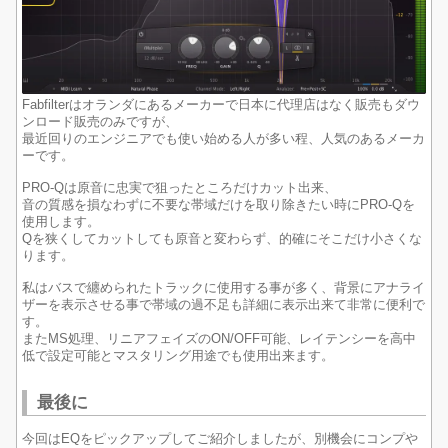
Fabfilterはオランダにあるメーカーで日本に代理店はなく販売もダウ
ンロード販売のみですが、
最近回りのエンジニアでも使い始める人が多い程、人気のあるメーカ
ーです。
PRO-Qは原音に忠実で狙ったところだけカット出来、
音の質感を損なわずに不要な帯域だけを取り除きたい時にPRO-Qを
使用します。
Qを狭くしてカットしても原音と変わらず、的確にそこだけ小さくな
ります。
私はバスで纏められたトラックに使用する事が多く、背景にアナライ
ザーを表示させる事で帯域の過不足も詳細に表示出来て非常に便利で
す。
またMS処理、リニアフェイズのON/OFF可能、レイテンシーを高中
低で設定可能とマスタリング用途でも使用出来ます。
最後に
今回はEQをピックアップしてご紹介しましたが、別機会にコンプや