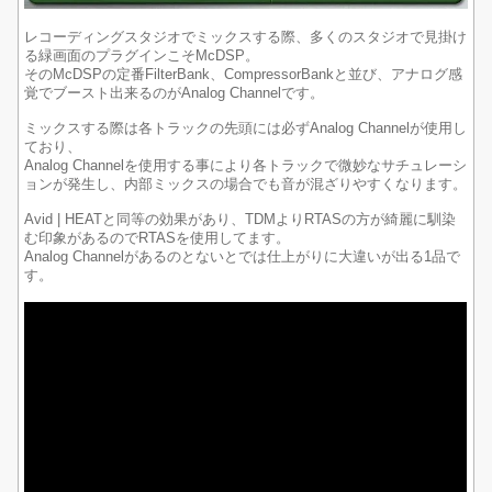
レコーディングスタジオでミックスする際、多くのスタジオで見掛け
る緑画面のプラグインこそMcDSP。
そのMcDSPの定番FilterBank、CompressorBankと並び、アナログ感
覚でブースト出来るのがAnalog Channelです。
ミックスする際は各トラックの先頭には必ずAnalog Channelが使用し
ており、
Analog Channelを使用する事により各トラックで微妙なサチュレーシ
ョンが発生し、内部ミックスの場合でも音が混ざりやすくなります。
Avid | HEATと同等の効果があり、TDMよりRTASの方が綺麗に馴染
む印象があるのでRTASを使用してます。
Analog Channelがあるのとないとでは仕上がりに大違いが出る1品で
す。