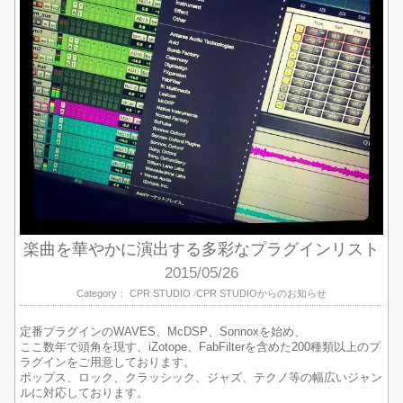
楽曲を華やかに演出する多彩なプラグインリスト
2015/05/26
Category：
CPR STUDIO
CPR STUDIOからのお知らせ
定番プラグインのWAVES、McDSP、Sonnoxを始め、
ここ数年で頭角を現す、iZotope、FabFilterを含めた200種類以上のプ
ラグインをご用意しております。
ポップス、ロック、クラッシック、ジャズ、テクノ等の幅広いジャン
ルに対応しております。