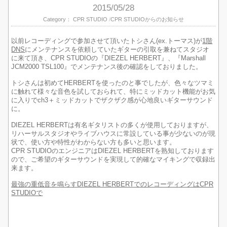
2015/05/28
Category：
CPR STUDIO
CPR STUDIOからのお知らせ
以前レコーディングで参加させて頂いたトシさん(ex.トーマス)が
1階
DNS
にメンテナンスを依頼していたギターの引取を兼ねてスタジオ
に来て頂き、CPR STUDIOの『DIEZEL HERBERT』、『Marshall
JCM2000 TSL100』でメンテナンス後の確認をしておりました。
トシさんは初めてHERBERTを使ったのと事でしたが、色々なツマミ
に触れて様々な音色を試しておられて、特にミッドカット機能がお気
に入りでch3＋ミッドカットでザクザク感が心地良いギターサウンド
に。
DIEZEL HERBERTは有名ギタリストの多くが使用しておりますが、
リハーサルスタジオやライブハウスに常設している事が少ないのが現
状で、使い方や特性がわからない方も多いと思います。
CPR STUDIOのエンジニアはDIEZEL HERBERTを熟知しております
ので、ご希望のギターサウンドを実現して的確なマイキングで収録出
来ます。
最強の重低音を鳴らすDIEZEL HERBERTでのレコーディングはCPR
STUDIOで