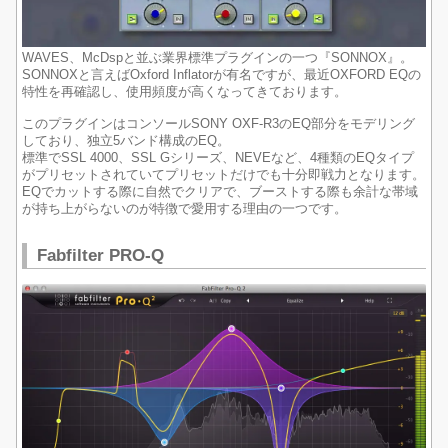
WAVES、McDspと並ぶ業界標準プラグインの一つ『SONNOX』。
SONNOXと言えばOxford Inflatorが有名ですが、最近OXFORD EQの
特性を再確認し、使用頻度が高くなってきております。
このプラグインはコンソールSONY OXF-R3のEQ部分をモデリング
しており、独立5バンド構成のEQ。
標準でSSL 4000、SSL Gシリーズ、NEVEなど、4種類のEQタイプ
がプリセットされていてプリセットだけでも十分即戦力となります。
EQでカットする際に自然でクリアで、ブーストする際も余計な帯域
が持ち上がらないのが特徴で愛用する理由の一つです。
Fabfilter PRO-Q