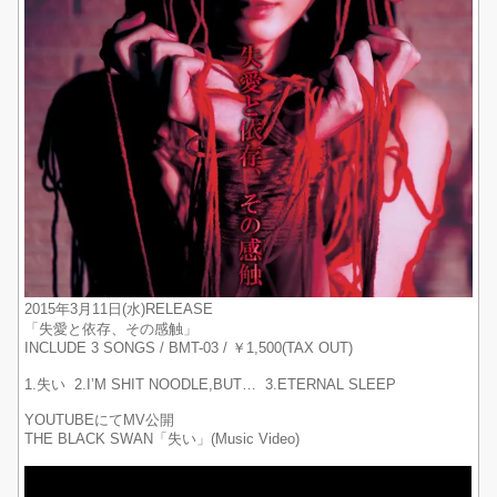
2015年3月11日(水)RELEASE
「失愛と依存、その感触」
INCLUDE 3 SONGS / BMT-03 / ￥1,500(TAX OUT)
1.失い 2.I’M SHIT NOODLE,BUT… 3.ETERNAL SLEEP
YOUTUBEにてMV公開
THE BLACK SWAN「失い」(Music Video)