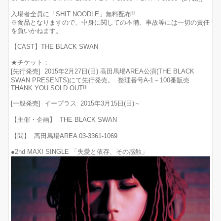
入場者全員に「SHIT NOODLE」無料配布!!
※食品となりますので、中身に関しての不備、事故等には一切の責任
を負いかねます。
【CAST】THE BLACK SWAN
★チケット：
[先行発売] 2015年2月27日(日) 高田馬場AREA公演(THE BLACK
SWAN PRESENTS)にて先行発売。 整理番号A-1～100番販売
THANK YOU SOLD OUT!!
[一般発売] イープラス 2015年3月15日(日)～
【主催・企画】 THE BLACK SWAN
【問】 高田馬場AREA 03-3361-1069
●2nd MAXI SINGLE 「失愛と依存、その感触」