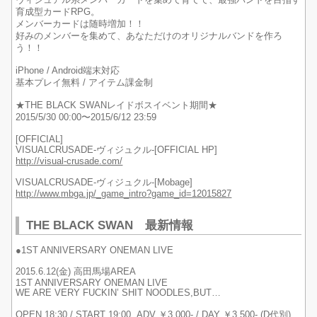
ヴィジュアル系メンバーカードを集めて育てて、最強バンドを目指す
育成型カードRPG。
メンバーカードは随時増加！！
好みのメンバーを集めて、あなただけのオリジナルバンドを作ろ
う！！
iPhone / Android端末対応
基本プレイ無料 / アイテム課金制
★THE BLACK SWANレイドボスイベント期間★
2015/5/30 00:00〜2015/6/12 23:59
[OFFICIAL]
VISUALCRUSADE-ヴィジュクル-[OFFICIAL HP]
http://visual-crusade.com/
VISUALCRUSADE-ヴィジュクル-[Mobage]
http://www.mbga.jp/_game_intro?game_id=12015827
THE BLACK SWAN 最新情報
●1ST ANNIVERSARY ONEMAN LIVE
2015.6.12(金) 高田馬場AREA
1ST ANNIVERSARY ONEMAN LIVE
WE ARE VERY FUCKIN’ SHIT NOODLES,BUT…
OPEN 18:30 / START 19:00 ADV ￥3,000- / DAY ￥3,500- (D代別)