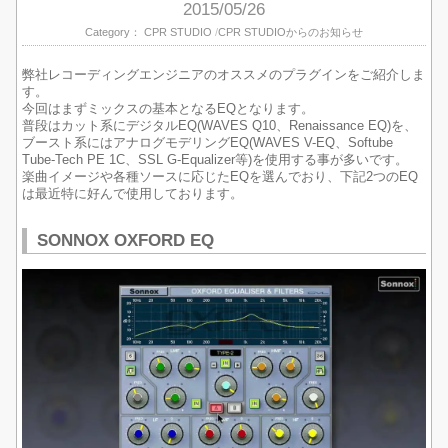
2015/05/26
Category：
CPR STUDIO
CPR STUDIOからのお知らせ
弊社レコーディングエンジニアのオススメのプラグインをご紹介しま
す。
今回はまずミックスの基本となるEQとなります。
普段はカット系にデジタルEQ(WAVES Q10、Renaissance EQ)を、
ブースト系にはアナログモデリングEQ(WAVES V-EQ、Softube
Tube-Tech PE 1C、SSL G-Equalizer等)を使用する事が多いです。
楽曲イメージや各種ソースに応じたEQを選んでおり、下記2つのEQ
は最近特に好んで使用しております。
SONNOX OXFORD EQ