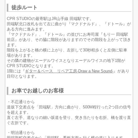
徒歩ルート
CPR STUDIOの最寄駅はJR山手線 田端駅です。
田端駅北口改札を出て左に曲がり『マクドナルド』、『ドトール』が
ある方向に進みます。
『マクドナルド』、『ドトール』の並びにお寿司屋『もり一 田端駅
前店』があり、その脇に階段がありますのでその階段を上がって頂き
ます。
階段を上がると橋の横に上がり、左折して30秒程歩くと左側に駐車
場があります。
その隣の建物がエーデルワイスとなりエーデルワイスの地下1階が
CPR STUDIOとなります。
1階には『
ギター＆ベース リペア工房-Draw a New Sound-
』があり
目印となります。
お車でお越しのお客様
・不忍通りから
道坂下交差点を「田端駅」方向に曲がり、500M程行った2つ目の信号
を超えます。
直ぐ左手、道なりの細い坂道を登り、突き当たりを右折、橋を渡り直
ぐ左折です。
・明治通りから