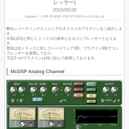
レッサー)
2015/05/28
Category：
CPR STUDIO
CPR STUDIOからのお知らせ
弊社レコーディングエンジニアのオススメのプラグインをご紹介しま
す。
今回はEQと同じくミックスの基本となるコンプレッサーとなりま
す。
普段は全トラックに対してハードウェア2割、プラグイン8割でコン
プレッサーを使用しており、
下記3つのプラグインは特に好んで使用しております。
McDSP Analog Channel