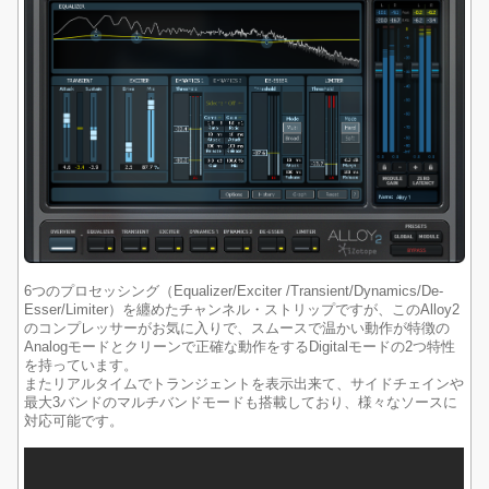
6つのプロセッシング（Equalizer/Exciter /Transient/Dynamics/De-
Esser/Limiter）を纏めたチャンネル・ストリップですが、このAlloy2
のコンプレッサーがお気に入りで、スムースで温かい動作が特徴の
Analogモードとクリーンで正確な動作をするDigitalモードの2つ特性
を持っています。
またリアルタイムでトランジェントを表示出来て、サイドチェインや
最大3バンドのマルチバンドモードも搭載しており、様々なソースに
対応可能です。