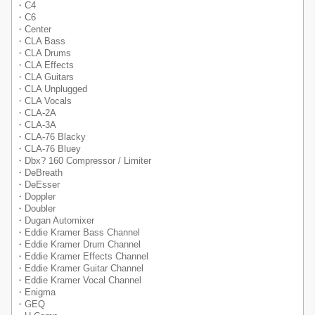
・C4
・C6
・Center
・CLA Bass
・CLA Drums
・CLA Effects
・CLA Guitars
・CLA Unplugged
・CLA Vocals
・CLA-2A
・CLA-3A
・CLA-76 Blacky
・CLA-76 Bluey
・Dbx? 160 Compressor / Limiter
・DeBreath
・DeEsser
・Doppler
・Doubler
・Dugan Automixer
・Eddie Kramer Bass Channel
・Eddie Kramer Drum Channel
・Eddie Kramer Effects Channel
・Eddie Kramer Guitar Channel
・Eddie Kramer Vocal Channel
・Enigma
・GEQ