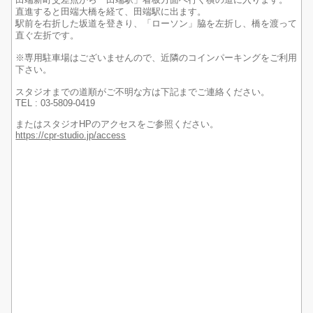
田端新町交差点から「田端駅」看板方面へ行く横の道に入ります。
直進すると田端大橋を経て、田端駅に出ます。
駅前を右折した坂道を登きり、「ローソン」脇を左折し、橋を渡って
直ぐ左折です。
※専用駐車場はございませんので、近隣のコインパーキングをご利用
下さい。
スタジオまでの道順がご不明な方は下記までご連絡ください。
TEL : 03-5809-0419
またはスタジオHPのアクセスをご参照ください。
https://cpr-studio.jp/access