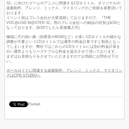
32』に向けたゲームやアニメに関連するCDタイトル、オリジナルの
楽曲制作、アレンジ、ミックス、マスタリングのご依頼を多数頂いて
おります。
イベント前はプレス会社が大変混雑しておりますので、『THE
VOC@LOiD M@STER 32』用のプレス会社への納品の目安は6/20と
なっております。(6/20でしたら直接搬入可)
極端に尺の短い曲（効果音やBGMなど）が多いCDタイトルや細かな
調整が不要というCDタイトルでは通常の料金計算ですと割高となっ
てしまいますが、弊社ではこれらのCDタイトルには別の料金計算を
行い通常よりもリーズナブルな料金を提示させて頂いております。
まずはお見積もりをさせていただきますのでお気軽にお問合せ下さ
い。
ボーカロイドに関連する楽曲制作、アレンジ、ミックス、マスタリン
グはCPR STUDIOへ
Pocket