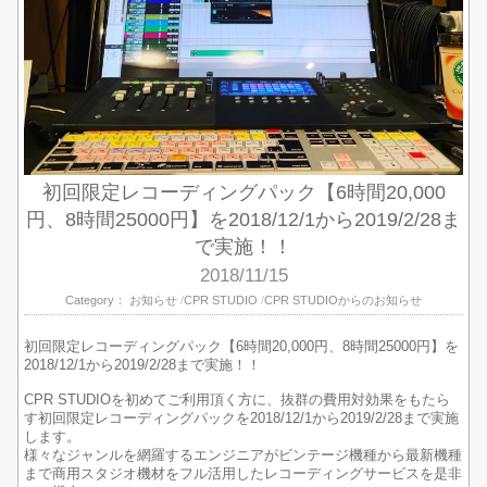
初回限定レコーディングパック【6時間20,000
円、8時間25000円】を2018/12/1から2019/2/28ま
で実施！！
2018/11/15
Category：
お知らせ
CPR STUDIO
CPR STUDIOからのお知らせ
初回限定レコーディングパック【6時間20,000円、8時間25000円】を
2018/12/1から2019/2/28まで実施！！
CPR STUDIOを初めてご利用頂く方に、抜群の費用対効果をもたら
す初回限定レコーディングパックを2018/12/1から2019/2/28まで実施
します。
様々なジャンルを網羅するエンジニアがビンテージ機種から最新機種
まで商用スタジオ機材をフル活用したレコーディングサービスを是非