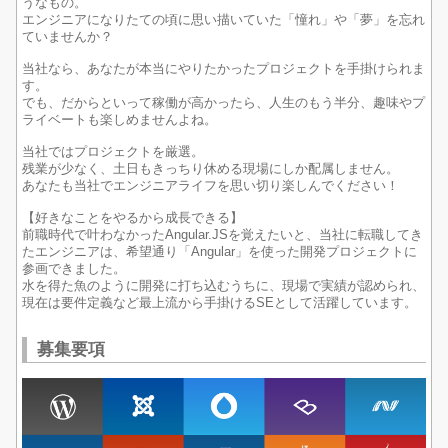
うなもの。
エンジニアになりたての頃に思い描いていた「憧れ」や「夢」を忘れ
ていませんか？
当社なら、あなたが本当にやりたかったプロジェクトを手掛けられま
す。
でも、だからといって稼働が高かったら、人生のもう半分、趣味やプ
ライベートも楽しめませんよね。
当社ではプロジェクトを厳選。
残業が少なく、土日もきっちり休める現場にしか配属しません。
あなたも当社でエンジニアライフを思い切り楽しんでください！
【好きなことをやるから成長できる】
前職時代で叶わなかったAngular.JSを覚えたいと、当社に転職してき
たエンジニアは、希望通り「Angular」を使った開発プロジェクトに
参画できました。
水を得た魚のように開発に打ち込むうちに、現場で実績が認められ、
現在は要件定義など最上流から手掛けるSEとして活躍しています。
募集要項