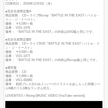
CD発売日： 2018年12月5日（水）
●完全生産限定盤A
商品形態： CD＋ライブBlu-ray『BATTLE IN THE EAST / バトル・
イン・ジ・イースト』
価格： ￥5,500＋税
品番： VIZL-1476
備考： 『BATTLE IN THE EAST』の内容はDVD版と同じです。
●完全生産限定盤B
商品形態： CD＋ライブDVD『BATTLE IN THE EAST / バトル・イ
ン・ジ・イースト』
価格： ￥4,500＋税
品番： VIZL-1477
備考： 『BATTLE IN THE EAST』の内容はBlu-ray版と同じです。
●通常盤
商品形態： CD
価格： ￥2,900＋税
品番： VICL-65080
備考： 初回プレス分のみメンバーのイラストをあしらった特製シー
ル6種のうち1種をランダム封入。
LOVEBITES / Rising [MUSIC VIDEO (YouTube version)]