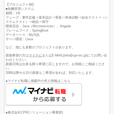
【プロジェクト例】
■危機管理システム
期間：1年
フェーズ：要件定義⇒基本設計⇒実装⇒単体試験⇒結合テスト⇒（シ
ステムテスト）⇒納品⇒保守
開発言語：Java（Microservices）、Angular
フレームワーク：SpringBoot
データベース：MySQL
サーバ環境：Linux
など、他にも多数のプロジェクトがあります。
面接希望の方は
マイナビ
またはE-MAIL(info@cpr-inc.jp)にてお問い合
わせください。
面接日時は出来る限り希望に応じますので、お気軽にご相談くださ
い。
20時以降や土日の面接もご希望があれば、対応いたします。
●マイナビ転職に掲載中の求人情報はこちら
●株式会社CPR(ソリューション事業部)