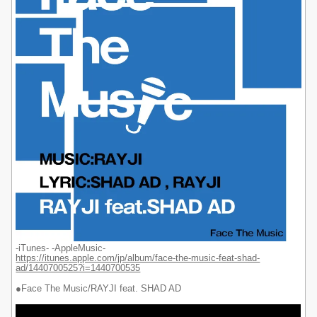
-iTunes- -AppleMusic-
https://itunes.apple.com/jp/album/face-the-music-feat-shad-
ad/1440700525?i=1440700535
●Face The Music/RAYJI feat. SHAD AD