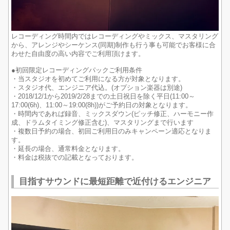
レコーディング時間内ではレコーディングやミックス、マスタリング
から、アレンジやシーケンス(同期)制作も行う事も可能でお客様に合
わせた自由度の高い内容でご利用頂けます。
●初回限定レコーディングパックご利用条件
・当スタジオを初めてご利用になる方が対象となります。
・スタジオ代、エンジニア代込。(オプション楽器は別途)
・2018/12/1から2019/2/28までの土日祝日を除く平日(11:00～
17:00(6h)、11:00～19:00(8h))がご予約日の対象となります。
・時間内であれば録音、ミックスダウン(ピッチ修正、ハーモニー作
成、ドラムタイミング修正含む)、マスタリングまで行います
・複数日予約の場合、初回ご利用日のみキャンペーン適応となりま
す。
・延長の場合、通常料金となります。
・料金は税抜での記載となっております。
目指すサウンドに最短距離で近付けるエンジニア