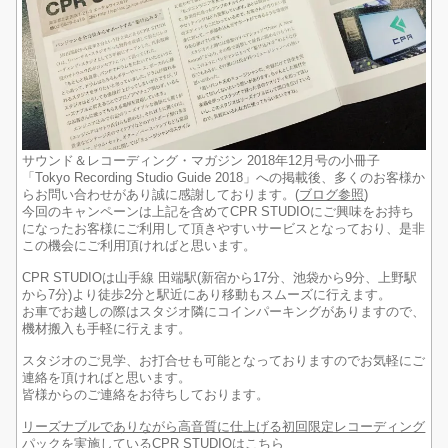
サウンド＆レコーディング・マガジン 2018年12月号の小冊子
「Tokyo Recording Studio Guide 2018」への掲載後、多くのお客様か
らお問い合わせがあり誠に感謝しております。(
ブログ参照
)
今回のキャンペーンは上記を含めてCPR STUDIOにご興味をお持ち
になったお客様にご利用して頂きやすいサービスとなっており、是非
この機会にご利用頂ければと思います。
CPR STUDIOは山手線 田端駅(新宿から17分、池袋から9分、上野駅
から7分)より徒歩2分と駅近にあり移動もスムーズに行えます。
お車でお越しの際はスタジオ隣にコインパーキングがありますので、
機材搬入も手軽に行えます。
スタジオのご見学、お打合せも可能となっておりますのでお気軽にご
連絡を頂ければと思います。
皆様からのご連絡をお待ちしております。
リーズナブルでありながら高音質に仕上げる初回限定レコーディング
パックを実施しているCPR STUDIOはこちら