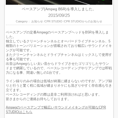
ベースアンプ(Ampeg B5R)を導入しました。
2015/09/25
Category：
お知らせ
CPR STUDIO
CPR STUDIOからのお知らせ
ベースアンプの定番AmpegのベースアンプヘッドをB5Rを導入しま
した。
独立しているクリーンチャンネルとオーバードライブチャンネル、5
種類のトーンバリエーションが搭載されており幅広いサウンドメイキ
ングが可能です。
またクリーンチャンネルとドライブチャンネルはミックスして使用す
る事も可能です。
出音はAmpegらしい太い音からドライブさせたゴリゴリしたサウン
ドまで網羅しているので、ベースレコーディングやリアンプでは即戦
力になる事、間違い無しの1台です。
ライン録りのみの場合は低域が綺麗に纏まらないのですが、アンプ録
りと行うと驚く程に低域が纏まりオケにも混ざりやすく存在感も引き
立てます。
ベースレコーディングの際は是非ご利用頂ければと思います。
皆さまからのご連絡お待ちしております。
Ampegのベースアンプで幅広いサウンドメイキングが可能なCPR
STUDIOはこちら