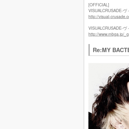
[OFFICIAL]
VISUALCRUSADE-ヴ
http://visual-crusade.
VISUALCRUSADE-ヴ
http://www.mbga.jp/
Re:MY BACT