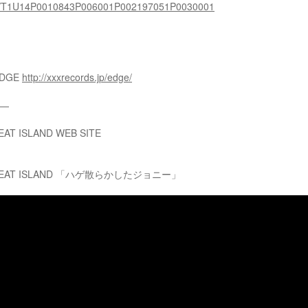
p/sys/T1U14P0010843P006001P002197051P0030001
DGE
http://xxxrecords.jp/edge/
—
EAT ISLAND WEB SITE
A HEAT ISLAND 「ハゲ散らかしたジョニー」