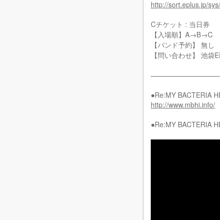
http://sort.eplus.j
Cチケット : 当日券
【入場順】A→B→C
【バンド予約】 無し
【問い合わせ】 池袋E
——————————
●Re:MY BACTERIA H
http://www.mbhi.info/
●Re:MY BACTERI