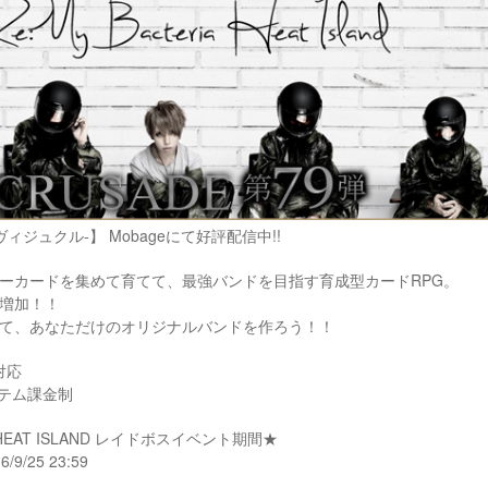
E-ヴィジュクル-】 Mobageにて好評配信中!!
ーカードを集めて育てて、最強バンドを目指す育成型カードRPG。
増加！！
て、あなただけのオリジナルバンドを作ろう！！
末対応
イテム課金制
A HEAT ISLAND レイドボスイベント期間★
6/9/25 23:59