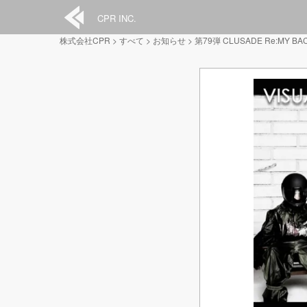
CPR INC.
株式会社CPR
>
すべて
>
お知らせ
>
第79弾 CLUSADE Re:MY 