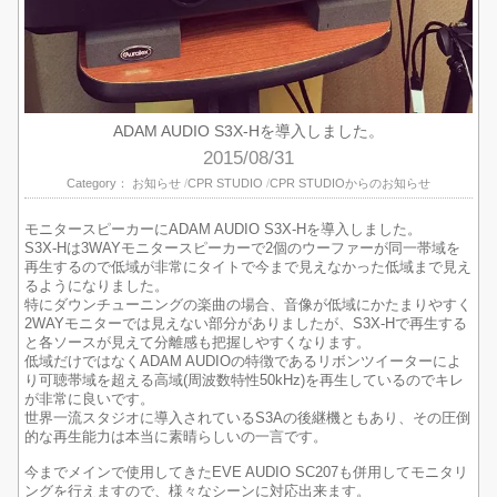
ADAM AUDIO S3X-Hを導入しました。
2015/08/31
Category：
お知らせ
CPR STUDIO
CPR STUDIOからのお知らせ
モニタースピーカーにADAM AUDIO S3X-Hを導入しました。
S3X-Hは3WAYモニタースピーカーで2個のウーファーが同一帯域を
再生するので低域が非常にタイトで今まで見えなかった低域まで見え
るようになりました。
特にダウンチューニングの楽曲の場合、音像が低域にかたまりやすく
2WAYモニターでは見えない部分がありましたが、S3X-Hで再生する
と各ソースが見えて分離感も把握しやすくなります。
低域だけではなくADAM AUDIOの特徴であるリボンツイーターによ
り可聴帯域を超える高域(周波数特性50kHz)を再生しているのでキレ
が非常に良いです。
世界一流スタジオに導入されているS3Aの後継機ともあり、その圧倒
的な再生能力は本当に素晴らしいの一言です。
今までメインで使用してきたEVE AUDIO SC207も併用してモニタリ
ングを行えますので、様々なシーンに対応出来ます。