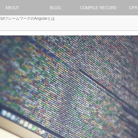
ABOUT
BLOG
COMPILE RECORD
CPR
riptフレームワークのAngularとは