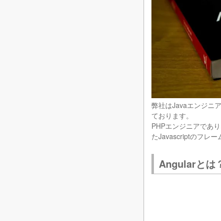
弊社はJavaエンジニ
ております。
PHPエンジニアであり
たJavascriptの
Angularとは