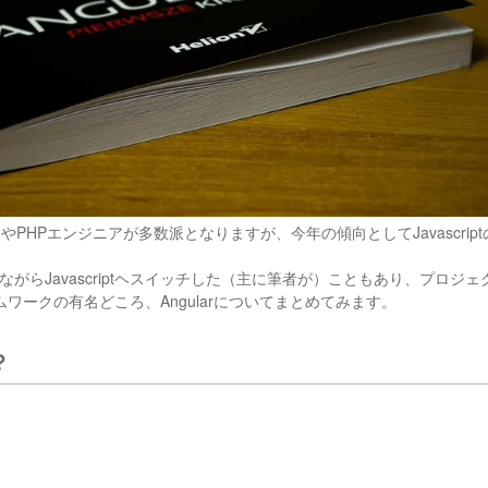
アやPHPエンジニアが多数派となりますが、今年の傾向としてJavascri
ながらJavascriptヘスイッチした（主に筆者が）こともあり、プロジ
フレームワークの有名どころ、Angularについてまとめてみます。
？