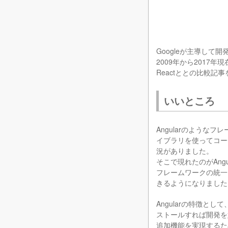
Googleが主導して
2009年から2017
Reactととの比較記
いいところ
Angularのような
イブラリを使ってコー
況がありました。
そこで現れたのがAngu
フレームワークの統一
きるようになりました
Angularの特徴と
ストールすれば開発を
追加機能を実現するた