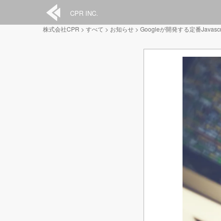
CPR INC.
株式会社CPR
>
すべて
>
お知らせ
>
Googleが開発する定番Javasc