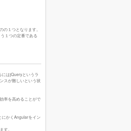
るものの１つとなります。
のもう１つの定番である
はjQueryというラ
ンスが難しいという状
効率を高めることがで
かくAngularをイン
ます。