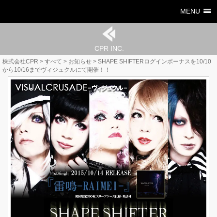
MENU
CPR INC.
株式会社CPR
>
すべて
>
お知らせ
>
SHAPE SHIFTERログインボーナスを10/10
から10/16までヴィジュクルにて開催！！