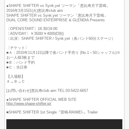
●SHAPE SHIFTER vs Synk;yet ツーマン「恵比寿月下雷鳴」
2016年3月15日(火)恵比寿club aim
SHAPE SHIFTER vs Synk;yet ツーマン「恵比寿月下雷鳴」
DUAL CORE SOUND ENTERPRISE & GLENDIA Presents
〔OPEN/START〕18:30/19:00
〔ADV/DAY〕￥3500/￥4000(D別)
〔出演〕SHAPE SHIFTER / Synk;yet（各バンド60分ステージ）
〔チケット〕
■Ａ：2015年11月1日以降で各バンド手売り (No.1～50シャッフル)※
お一人様3枚まで
■Ｂ：バンド予約
■Ｃ：当日券
【入場順】
Ａ→Ｂ→Ｃ
[お問い合わせ]恵比寿club aim TEL:03-5422-6657
●SHAPE SHIFTER OFFICIAL WEB SITE
http://www.shape-shifter.jp/
■SHAPE SHIFTER 1st Single『雷鳴-RAIMEI-』Trailer‬