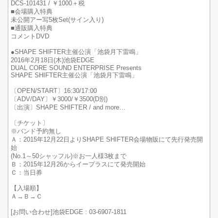
DCS-101431 / ￥1000＋税
■会場購入特典
未公開アー写5枚Set(サイン入り)
■通販購入特典
コメントDVD
●SHAPE SHIFTER主催公演「池袋月下雷鳴」
2016年2月18日(木)池袋EDGE
DUAL CORE SOUND ENTERPRISE Presents
SHAPE SHIFTER主催公演「池袋月下雷鳴」
〔OPEN/START〕16:30/17:00
〔ADV/DAY〕￥3000/￥3500(D別)
〔出演〕SHAPE SHIFTER / and more…
〔チケット〕
※バンド予約無し
Ａ：2015年12月22日よりSHAPE SHIFTER会場物販にて先行発売開
始
(No.1～50シャッフル)※お一人様3枚まで
Ｂ：2015年12月26からイープラスにて発売開始
Ｃ：当日券
【入場順】
Ａ→Ｂ→Ｃ
[お問い合わせ]池袋EDGE : 03-6907-1811