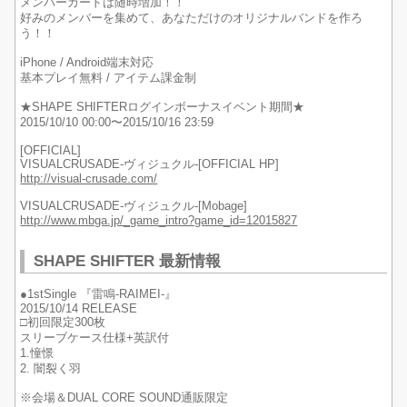
メンバーカードは随時増加！！
好みのメンバーを集めて、あなただけのオリジナルバンドを作ろ
う！！
iPhone / Android端末対応
基本プレイ無料 / アイテム課金制
★SHAPE SHIFTERログインボーナスイベント期間★
2015/10/10 00:00〜2015/10/16 23:59
[OFFICIAL]
VISUALCRUSADE-ヴィジュクル-[OFFICIAL HP]
http://visual-crusade.com/
VISUALCRUSADE-ヴィジュクル-[Mobage]
http://www.mbga.jp/_game_intro?game_id=12015827
SHAPE SHIFTER 最新情報
●1stSingle 『雷鳴-RAIMEI-』
2015/10/14 RELEASE
□初回限定300枚
スリーブケース仕様+英訳付
1.憧憬
2. 闇裂く羽
※会場＆DUAL CORE SOUND通販限定