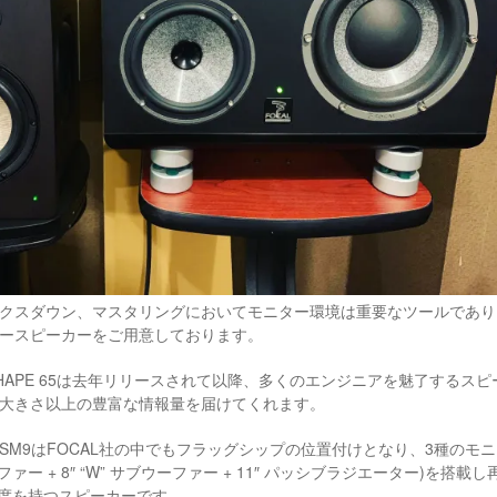
クスダウン、マスタリングにおいてモニター環境は重要なツールであり、CP
ースピーカーをご用意しております。
L SHAPE 65は去年リリースされて以降、多くのエンジニアを魅了する
大きさ以上の豊富な情報量を届けてくれます。
AL SM9はFOCAL社の中でもフラッグシップの位置付けとなり、3種のモ
 ウーファー + 8″ “W” サブウーファー + 11″ パッシブラジエーター)を搭
像度を持つスピーカーです。