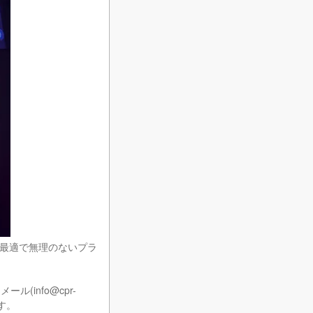
最適で無理のないプラ
(info@cpr-
す。