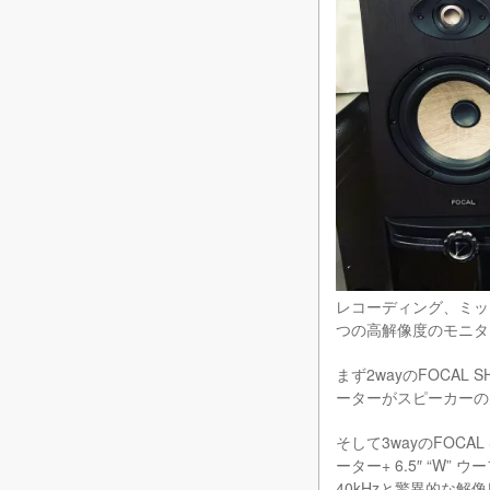
レコーディング、ミッ
つの高解像度のモニタ
まず2wayのFOCA
ーターがスピーカーの
そして3wayのFOC
ーター+ 6.5″ “W”
40kHzと驚異的な解