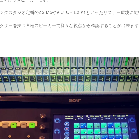
グスタジオ定番のZS-M5やVICTOR EX-A1といったリスナー環境
クターを持つ各種スピーカーで様々な視点から確認することが出来ます