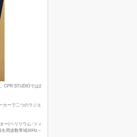
R STUDIOでは2
スピーカーで二つのラジエ
ニター(ベリリウム･ツィ
載し再生周波数帯域30Hz～